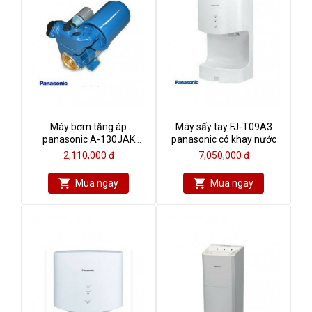
Máy bơm tăng áp
Máy sấy tay FJ-T09A3
panasonic A-130JAK
panasonic có khay nước
125w
2,110,000 đ
7,050,000 đ
Mua ngay
Mua ngay