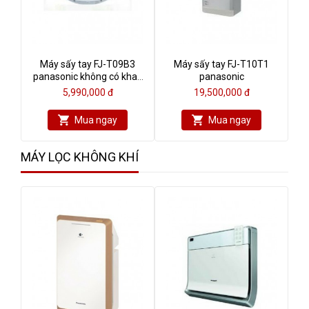
Máy sấy tay FJ-T09B3
Máy sấy tay FJ-T10T1
panasonic không có khay
panasonic
nước
5,990,000 đ
19,500,000 đ
Mua ngay
Mua ngay
MÁY LỌC KHÔNG KHÍ