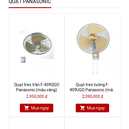
QUẠT PANASONIC
Quạt treo trần F-409QGO
Quạt treo tường F-
Panasonic (màu vàng)
409UGO Panasonic (màu
vàng kim)
2,950,000 đ
2,090,000 đ
Mua ngay
Mua ngay