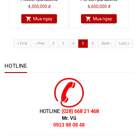
4,300,000 đ
6,600,000 đ
Mua ngay
Mua ngay
« First
‹ Prev
2
3
4
5
6
Next ›
Last »
HOTLINE
HOTLINE:
(028) 668 21 468
Mr. Vũ
0913 98 08 48