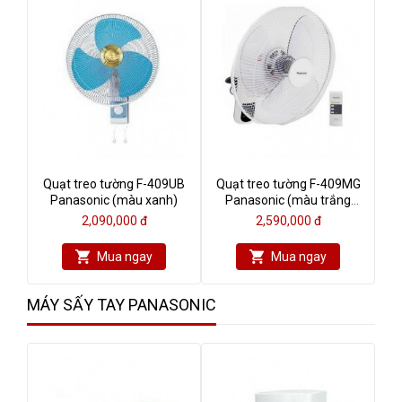
Quạt treo tường F-409UB
Quạt treo tường F-409MG
Panasonic (màu xanh)
Panasonic (màu trắng
ngà)
2,090,000 đ
2,590,000 đ
Mua ngay
Mua ngay
MÁY SẤY TAY PANASONIC