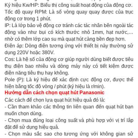
Ký hiệu Kw/HP: Biểu thị công suất hoạt động của động cơ.
Tốc độ quay RPM: Là số vòng quay quay được của trục
động cơ trong 1 phút.
IP: Là lớp bảo vệ động cơ tránh các tác nhân bên ngoài tác
động vào như bụi có kích thước nhỏ 1mm, hạt nước,…
nhờ có thêm lớp cao su mà quạt hút càng bền đẹp hơn.
Điện áp: Dòng điện tương ứng với thiết bị này thường sử
dụng 220V hoặc 380V.
Cos: Là hệ số của động cơ giúp người dùng biết được tiêu
thụ điện bao nhiêu và dòng máy này có tiết kiệm được
điện năng tiêu thụ hay không.
Pole (P): Là ký hiệu để xác định cực động cơ, được thể
hiện bằng tốc độ vòng / phút (ký hiệu là r/min).
Hướng dẫn cách chọn quạt hút Panasonic
Các cách để chọn lựa quạt hút hiệu quả đó là:
- Cần tham khảo các thông tin liên quan đến quạt hút bạn
muốn chọn dùng.
- Chọn mua đúng loại công suất và phù hợp với vị trí lắp
đặt để sử dụng hiệu quả.
- Chọn màu sắc sao cho tương ứng với không gian sử