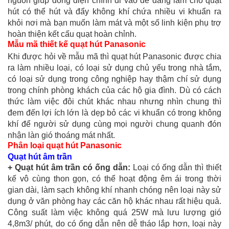
nguồn giúp dòng điện chính đi vào dễ dàng làm cho quạt
hút có thể hút và đẩy không khí chứa nhiều vi khuẩn ra
khỏi nơi mà bạn muốn làm mát và một số linh kiện phụ trợ
hoàn thiện kết cấu quạt hoàn chỉnh.
Mẫu mã thiết kế quạt hút Panasonic
Khi được hỏi về mẫu mã thì quạt hút Panasonic được chia
ra làm nhiều loại, có loại sử dụng chủ yếu trong nhà tắm,
có loại sử dụng trong công nghiệp hay thậm chí sử dụng
trong chính phòng khách của các hộ gia đình. Dù có cách
thức làm việc đôi chút khác nhau nhưng nhìn chung thì
đem đến lợi ích lớn là dẹp bỏ các vi khuẩn có trong không
khí để người sử dụng cùng mọi người chung quanh đón
nhận làn gió thoáng mát nhất.
Phân loại quạt hút Panasonic
Quạt hút âm trần
+ Quạt hút âm trần có ống dẫn:
Loại có ống dẫn thì thiết
kế vô cùng thon gọn, có thể hoạt động êm ái trong thời
gian dài, làm sạch không khí nhanh chóng nên loại này sử
dụng ở văn phòng hay các căn hộ khác nhau rất hiệu quả.
Công suất làm việc không quá 25W mà lưu lượng gió
4,8m3/ phút, do có ống dẫn nên dễ tháo lắp hơn, loại này