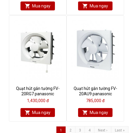
Mua ngay
Mua ngay
Quạt hút gắn tường FV-
Quạt hút gắn tường FV-
20RG7 panasonic
20AU9 panasonic
1,430,000 đ
785,000 đ
Mua ngay
Mua ngay
1
2
3
4
Next ›
Last »