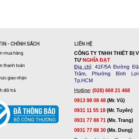
IN - CHÍNH SÁCH
LIÊN HỆ
n mua hàng
CÔNG TY TNHH THIẾT BỊ 
TƯ
NGHĨA ĐẠT
n thanh toán
Địa chỉ
: 41F/5A Đường Đặ
Trâm, Phường Bình Lợi
hức giao nhận
Tp.HCM
h đổi trả
Hotline
:
(028) 668 21 468
0913 98 08 48
(Mr. Vũ)
0931 11 55 18
(Mr. Tuyên)
0931 77 88 71
(Ms. Trang)
0931 77 88 30
(Ms. Dung)