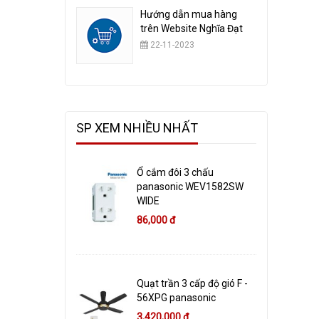
Hướng dẫn mua hàng
trên Website Nghĩa Đạt
22-11-2023
SP XEM NHIỀU NHẤT
Ổ cắm đôi 3 chấu
panasonic WEV1582SW
WIDE
86,000 đ
Quạt trần 3 cấp độ gió F -
56XPG panasonic
3,420,000 đ