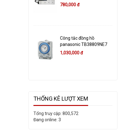
780,000 đ
Công tắc đồng hồ
panasonic TB38809NE7
1,030,000 đ
THỐNG KÊ LƯỢT XEM
Tổng truy cập:
800,572
Đang online:
3