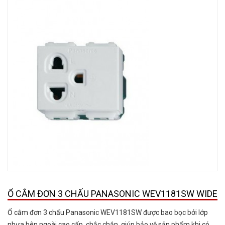
Ổ CẮM ĐƠN 3 CHẤU PANASONIC WEV1181SW WIDE
Ổ cắm đơn 3 chấu Panasonic WEV1181SW được bao bọc bởi lớp
nhựa bên ngoài cao cấp, chắc chắn, giúp bảo vệ sản phẩm khi có