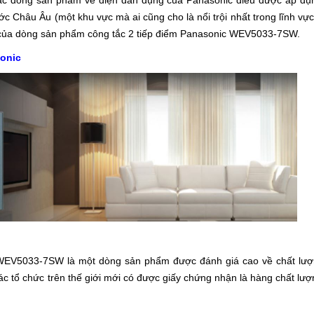
 các dòng sản phẩm về điện dân dụng của Panasonic điều được áp dụ
ớc Châu Âu (một khu vực mà ai cũng cho là nổi trội nhất trong lĩnh vực
i của dòng sản phẩm công tắc 2 tiếp điểm Panasonic WEV5033-7SW.
sonic
WEV5033-7SW là một dòng sản phẩm được đánh giá cao về chất lượ
 các tổ chức trên thế giới mới có được giấy chứng nhận là hàng chất lư