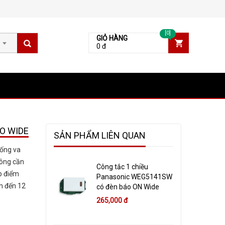
[0]
GIỎ HÀNG
0 đ
O WIDE
SẢN PHẨM LIÊN QUAN
ống va
hông cần
Công tắc 1 chiều
ếp điểm
Panasonic WEG5141SW
n đến 12
có đèn báo ON Wide
265,000 đ