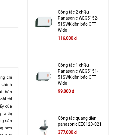
Công tắc 2 chiều
Panasonic WEG5152-
51SWK đèn báo OFF
Wide
116,000 đ
Công tắc 1 chiều
Panasonic WEG5151-
ng chỉ
51SWK đèn báo OFF
Wide
 chính
99,000 đ
ài bán
oài thị
ấy của
 ra thị
Công tắc quang điện
ng sản
panasonic EE8123-821
ng hơn
377,000 đ