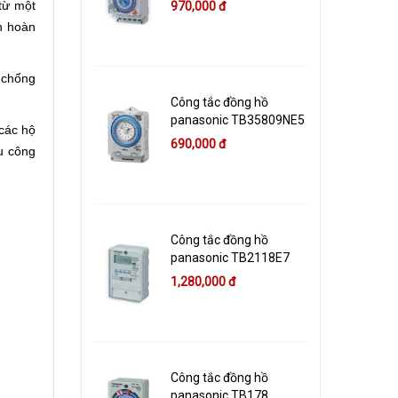
từ một
970,000 đ
ện hoàn
 chống
Công tắc đồng hồ
panasonic TB35809NE5
 các hộ
690,000 đ
u công
Công tắc đồng hồ
panasonic TB2118E7
1,280,000 đ
Công tắc đồng hồ
panasonic TB178