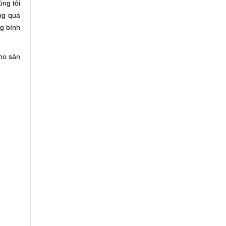
úng tôi
ng quá
ng bình
ho sản