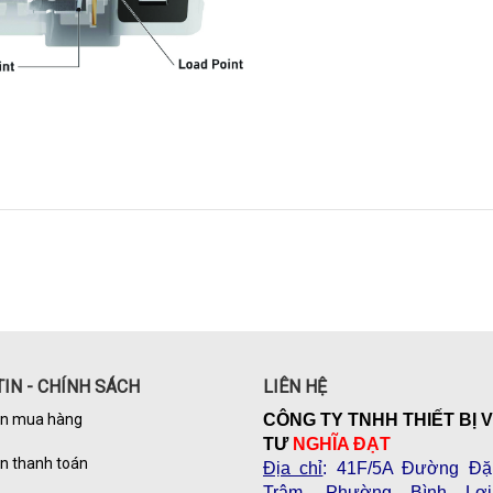
IN - CHÍNH SÁCH
LIÊN HỆ
n mua hàng
CÔNG TY TNHH THIẾT BỊ 
TƯ
NGHĨA ĐẠT
n thanh toán
Địa chỉ
: 41F/5A Đường Đặ
Trâm, Phường Bình Lợi