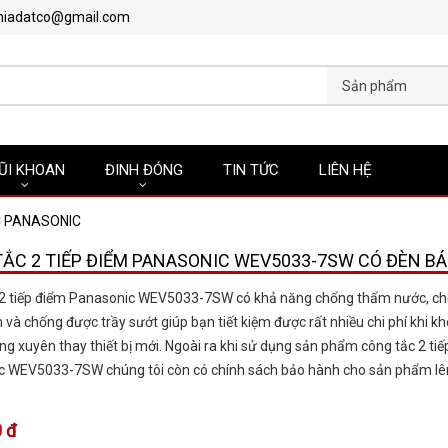
hiadatco@gmail.com
Sản phẩm
ŨI KHOAN
ĐINH ĐÓNG
TIN TỨC
LIÊN HỆ
 PANASONIC
ẮC 2 TIẾP ĐIỂM PANASONIC WEV5033-7SW CÓ ĐÈN BÁ
 2 tiếp điểm Panasonic WEV5033-7SW có khả năng chống thấm nước, ch
và chống được trầy sướt giúp bạn tiết kiệm được rất nhiều chi phí khi k
ng xuyên thay thiết bị mới. Ngoài ra khi sử dụng sản phẩm công tắc 2 ti
c WEV5033-7SW chúng tôi còn có chính sách bảo hành cho sản phẩm lê
 đ