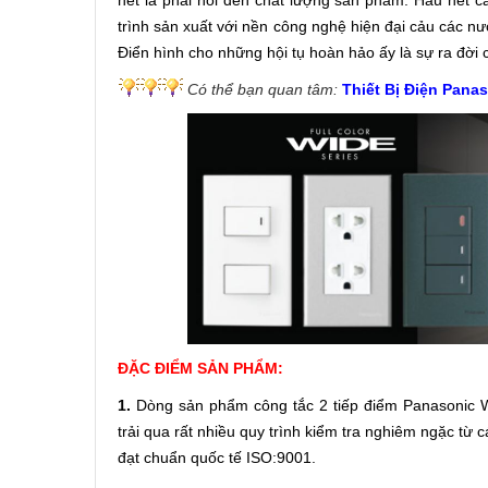
hết là phải nói đến chất lượng sản phẩm. Hầu hết
trình sản xuất với nền công nghệ hiện đại cảu các nư
Điển hình cho những hội tụ hoàn hảo ấy là sự ra đờ
Có thể bạn quan tâm:
Thiết Bị Điện Pana
ĐẶC ĐIỂM SẢN PHẨM:
1.
Dòng sản phẩm công tắc 2 tiếp điểm Panasonic 
trải qua rất nhiều quy trình kiểm tra nghiêm ngặc từ
đạt chuẩn quốc tế ISO:9001.