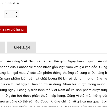
EV5033-7SW
m vào giỏ hàng
BÌNH LUẬN
i tiêu dùng Việt Nam và cả trên thế giới. Ngày trước người tiêu dù
nhánh của Panasonic ở các nước gần Việt Nam với giá khá đắc. Cũng
 nhưng lại ngại mua vì các sản phẩm thông thường có cùng chức năng b
 muốn sản phẩm luôn bền và chất lượng tốt khi sử dụng, nhưng hàng ng
giá cả thí rât hợp túi tiền người sử dụng. Nhận biết được mong muốn 
ựng ngay 1 công ty trên lãnh thổ Việt Nam để khi sản phẩm được tung
hơn nhở giảm bớt được phần thuế nhập hàng. Cũng vì thế mà những dò
ời ai cũng có thể sở hữu được. Không chỉ nói về giá cả mà quan trọ