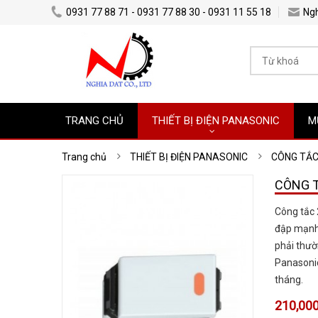
0931 77 88 71 - 0931 77 88 30 - 0931 11 55 18
Ng
TRANG CHỦ
THIẾT BỊ ĐIỆN PANASONIC
M
Trang chủ
THIẾT BỊ ĐIỆN PANASONIC
CÔNG TẮC
CÔNG T
Công tắc
đập mạnh 
phải thườ
Panasoni
tháng.
210,000