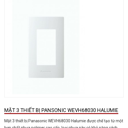
MẶT 3 THIẾT BỊ PANSONIC WEVH68030 HALUMIE
Mặt 3 thiết bị Panasonic WEVH68030 Halumie được chế tạo từ một
hợp chất nhựa polimer cao cấp, loại nhựa này có khả năng cách