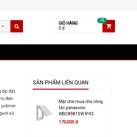
[0]
GIỎ HÀNG
0 đ
SẢN PHẨM LIÊN QUAN
 lắp đặt,
hợ điện.
Mặt che mưa cho công
a polimer
tắc panasonic
người sử
WBC8981SW IP43
170,000 đ