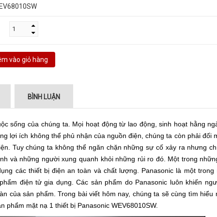
EV68010SW
m vào giỏ hàng
BÌNH LUẬN
cuộc sống của chúng ta. Mọi hoạt động từ lao động, sinh hoạt hằng ng
ững lợi ích không thể phủ nhận của nguồn điện, chúng ta còn phải đối 
điện. Tuy chúng ta không thể ngăn chặn những sự cố xảy ra nhưng ch
nh và những người xung quanh khỏi những rủi ro đó. Một trong nhữn
dụng các thiết bị điện an toàn và chất lượng. Panasonic là một tron
n phẩm điện tử gia dụng. Các sản phẩm do Panasonic luôn khiến ngườ
oàn của sản phẩm. Trong bài viết hôm nay, chúng ta sẽ cùng tìm hiểu 
 sản phẩm mặt nạ 1 thiết bị Panasonic WEV68010SW.