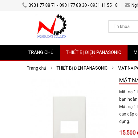
0931 77 88 71 - 0931 77 88 30 - 0931 11 55 18
Ng
TRANG CHỦ
THIẾT BỊ ĐIỆN PANASONIC
M
Trang chủ
THIẾT BỊ ĐIỆN PANASONIC
MẶT NẠ P
MẶT NẠ
Mặt nạ 1 
bạn hoàn 
Mặt nạ 1 
cao cấp c
dụng.
15,500 