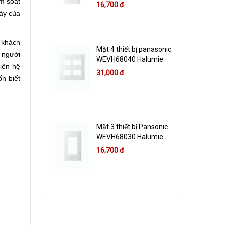
m soát
16,700 đ
này của
 khách
Mặt 4 thiết bị panasonic
 người
WEVH68040 Halumie
liên hệ
31,000 đ
n biết
Mặt 3 thiết bị Pansonic
WEVH68030 Halumie
16,700 đ