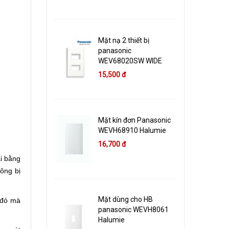
Mặt nạ 2 thiết bị
panasonic
WEV68020SW WIDE
15,500 đ
Mặt kín đơn Panasonic
WEVH68910 Halumie
16,700 đ
i bằng
ông bị
Mặt dùng cho HB
 đó mà
panasonic WEVH8061
Halumie