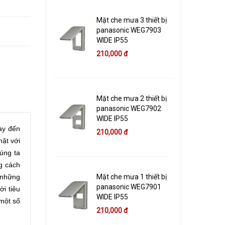
Mặt che mưa 3 thiết bị
panasonic WEG7903
WIDE IP55
210,000 đ
Mặt che mưa 2 thiết bị
panasonic WEG7902
WIDE IP55
ày đến
210,000 đ
mặt với
úng ta
g cách
g những
Mặt che mưa 1 thiết bị
panasonic WEG7901
i tiêu
WIDE IP55
một số
210,000 đ