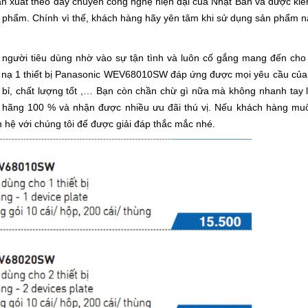
 xuất theo dây chuyền công nghệ hiện đại của Nhật Bản và được kiể
ản phẩm. Chính vì thế, khách hàng hãy yên tâm khi sử dụng sản phẩm 
g người tiêu dùng nhờ vào sự tận tình và luôn cố gắng mang đến cho
t nạ 1 thiết bị Panasonic WEV68010SW đáp ứng được mọi yêu cầu của
n bỉ, chất lượng tốt ,… Bạn còn chần chừ gì nữa mà không nhanh tay 
 hãng 100 % và nhận được nhiều ưu đãi thú vị. Nếu khách hàng muố
 hệ với chúng tôi để được giải đáp thắc mắc nhé.