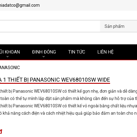
hiadatco@gmail.com
Sản phẩm
ŨI KHOAN
ĐINH ĐÓNG
TIN TỨC
LIÊN HỆ
ANASONIC
 1 THIẾT BỊ PANASONIC WEV68010SW WIDE
thiết bị Panasonic WEV68010SW có thiết kế gọn nhẹ, đơn giản và dễ dàng
toàn có thể tự mình lắp đặt sản phẩm mà không cần đến sự hỗ trợ của t
thiết bị Panasonic WEV68010SW có thiết kế vỏ ngoài bằng chất liệu nhự
ó khả năng cách điện và cách nhiệt hiệu quả giúp bảo đảm an toàn cho 
đ