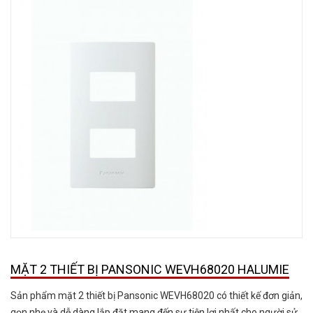
MẶT 2 THIẾT BỊ PANSONIC WEVH68020 HALUMIE
Sản phẩm mặt 2 thiết bị Pansonic WEVH68020 có thiết kế đơn giản,
gọn nhẹ và dễ dàng lắp đặt mang đến sự tiện lợi nhất cho người sử