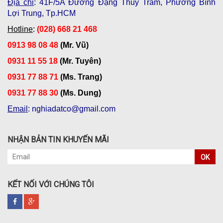
Địa chỉ
: 41F/5A Đường Đặng Thùy Trâm, Phường Bình
Lợi Trung, Tp.HCM
Hotline
:
(028) 668 21 468
0913 98 08 48
(Mr. Vũ)
0931 11 55 18
(Mr. Tuyên)
0931 77 88 71
(Ms. Trang)
0931 77 88 30
(Ms. Dung)
Email
: nghiadatco@gmail.com
NHẬN BẢN TIN KHUYẾN MÃI
OK
KẾT NỐI VỚI CHÚNG TÔI