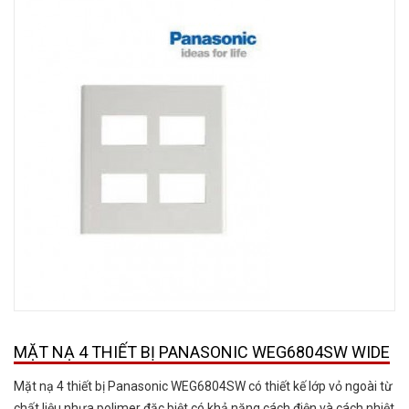
MẶT NẠ 4 THIẾT BỊ PANASONIC WEG6804SW WIDE
Mặt nạ 4 thiết bị Panasonic WEG6804SW có thiết kế lớp vỏ ngoài từ
chất liệu nhựa polimer đặc biệt có khả năng cách điện và cách nhiệt