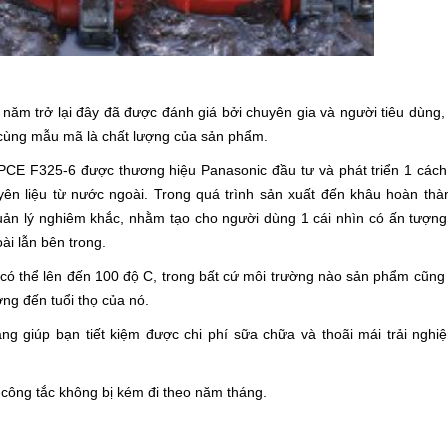
năm trở lại đây đã được đánh giá bởi chuyên gia và người tiêu dùng,
cùng mẫu mã là chất lượng của sản phẩm.
PCE F325-6 được thương hiệu Panasonic đầu tư và phát triển 1 các
ên liệu từ nước ngoài. Trong quá trình sản xuất đến khâu hoàn thà
uản lý nghiêm khắc, nhằm tạo cho người dùng 1 cái nhìn có ấn tượn
ài lẫn bên trong.
ó thể lên đến 100 độ C, trong bất cứ môi trường nào sản phẩm cũng 
g đến tuổi thọ của nó.
ng giúp bạn tiết kiệm được chi phí sữa chữa và thoãi mái trải nghi
 công tắc không bị kém đi theo năm tháng.