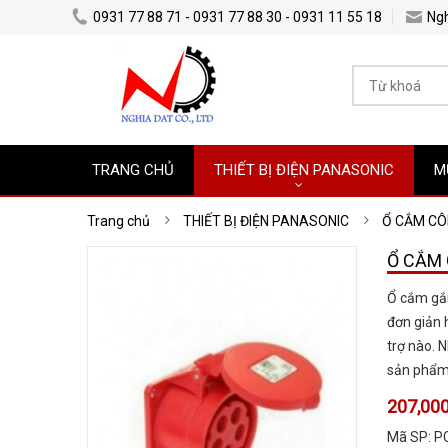
0931 77 88 71 - 0931 77 88 30 - 0931 11 55 18
Ng
TRANG CHỦ
THIẾT BỊ ĐIỆN PANASONIC
M
Trang chủ
THIẾT BỊ ĐIỆN PANASONIC
Ổ CẮM CÔ
Ổ CẮM 
Ổ cắm gắn
đơn giản 
trợ nào. 
sản phẩm 
207,000
Mã SP:
P