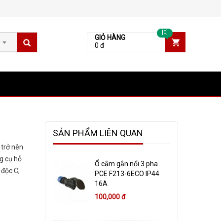
[0]
GIỎ HÀNG
0 đ
SẢN PHẨM LIÊN QUAN
 trở nên
g cụ hỗ
Ổ cắm gắn nổi 3 pha
 độc C,
PCE F213-6ECO IP44
16A
100,000 đ