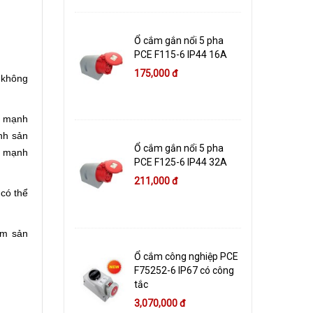
Ổ cắm gắn nổi 5 pha
PCE F115-6 IP44 16A
175,000 đ
 không
h mạnh
nh sản
Ổ cắm gắn nổi 5 pha
g mạnh
PCE F125-6 IP44 32A
211,000 đ
có thể
ệm sản
Ổ cắm công nghiệp PCE
F75252-6 IP67 có công
tắc
3,070,000 đ