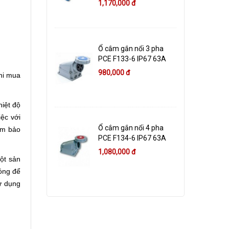
1,170,000 đ
Ổ cắm gắn nổi 3 pha
PCE F133-6 IP67 63A
980,000 đ
Khi mua
iệt độ
iệc với
Ổ cắm gắn nổi 4 pha
ảm bảo
PCE F134-6 IP67 63A
1,080,000 đ
ột sản
nóng để
ử dụng