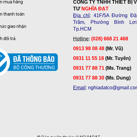
n mua hàng
CÔNG TY TNHH THIẾT BỊ 
TƯ
NGHĨA ĐẠT
n thanh toán
Địa chỉ
: 41F/5A Đường Đặ
Trâm, Phường Bình Lợi
hức giao nhận
Tp.HCM
h đổi trả
Hotline
:
(028) 668 21 468
0913 98 08 48
(Mr. Vũ)
0931 11 55 18
(Mr. Tuyên)
0931 77 88 71
(Ms. Trang)
0931 77 88 30
(Ms. Dung)
Email
: nghiadatco@gmail.co