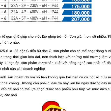
nh tế gọn ghẽ giúp cho việc lắp ghép trở nên đơn giản hơn rất nhiều. 
 hỗ trợ nào.
325-6 là -25 độc C đến 80 độc C, sản phẩm còn có thể hoạt động ở nh
c trong thời gian kéo dài, nên thích hợp với những môi trường làm v
y, xí nghiệp, sản phẩm được sản xuất với công nghệ cao nhất để đ
ốt nhất của các doanh nghiệp.
thành sản phẩm chỉ với số tiền không quá lớn bạn có cơ hội sở hữu m
ất phải chăng . Không cần phải đi đâu xa hãy liên hệ ngay đường dây 
ư vấn để bạn có thể lựa chọn được sản phẩm phù hợp với mục đích s
vụ các bạn.