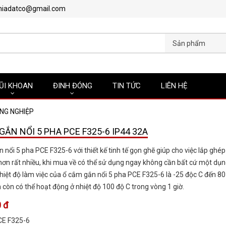
hiadatco@gmail.com
Sản phẩm
ŨI KHOAN
ĐINH ĐÓNG
TIN TỨC
LIÊN HỆ
NG NGHIỆP
GẮN NỔI 5 PHA PCE F325-6 IP44 32A
 nổi 5 pha PCE F325-6 với thiết kế tinh tế gọn ghẽ giúp cho việc lắp ghép
hơn rất nhiều, khi mua về có thể sử dụng ngay không cần bất cứ một dụn
Nhiệt độ làm việc của ổ cắm gắn nổi 5 pha PCE F325-6 là -25 độc C đến 80
còn có thể hoạt động ở nhiệt độ 100 độ C trong vòng 1 giờ.
 đ
CE F325-6