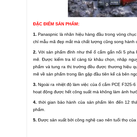
ĐẶC ĐIỂM SẢN PHẨM:
1.
Panaspnic là nhãn hiệu hàng đầu trong vòng chục 
chỉ mẫu mã đẹp mắt mà chất lượng cũng song hành 
2.
Với sản phẩm đỉnh như thế ổ cắm gắn nổi 5 pha 
mẽ. Được kiểm tra kĩ càng từ khâu chọn, nhập nguy
phẩm và tung ra thị trường đều được thương hiệu q
mẽ về sản phẩm trong lần gặp đầu tiên kể cả bên ngo
3.
Ngoài ra nhiệt độ làm việc của
ổ cắm PCE
F325-6 c
hoạt động được hết công suất mà không làm ảnh hưởn
4.
thời gian bảo hành của sản phẩm lên đến 12 thá
phẩm.
5.
Được sản xuất bởi công nghệ cao nên tuổi thọ của