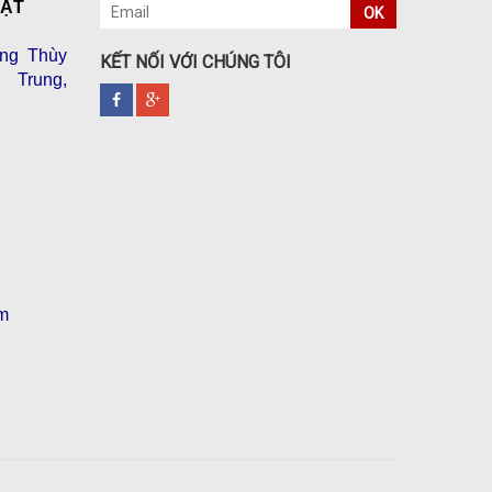
VẬT
OK
ng Thùy
KẾT NỐI VỚI CHÚNG TÔI
 Trung,
m