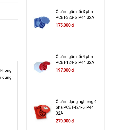
Ổ cắm gắn nổi 3 pha
PCE F323-6 IP44 32A
175,000 đ
Ổ cắm gắn nổi 4 pha
PCE F124-6 IP44 32A
 không
197,000 đ
u dùng
Ổ cắm dạng nghiêng 4
pha PCE F424-6 IP44
32A
270,000 đ