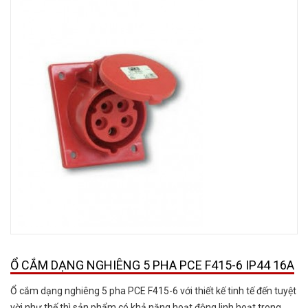
Ổ CẮM DẠNG NGHIÊNG 5 PHA PCE F415-6 IP44 16A
Ổ cắm dạng nghiêng 5 pha PCE F415-6 với thiết kế tinh tế đến tuyệt
vời như thế thì sản phẩm có khả năng hoạt động linh hoạt trong