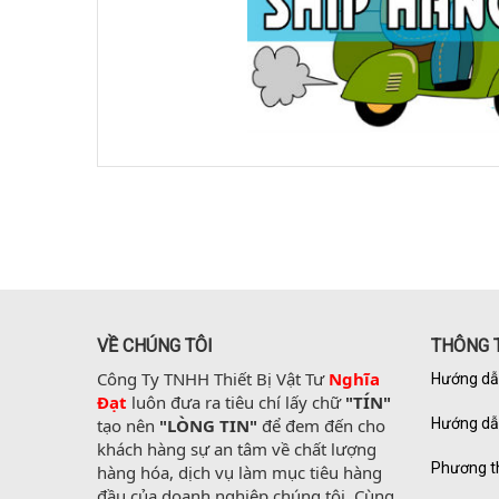
VỀ CHÚNG TÔI
THÔNG T
Công Ty TNHH Thiết Bị Vật Tư 
Nghĩa 
Hướng dẫ
Đạt
 luôn đưa ra tiêu chí lấy chữ 
"TÍN"
tạo nên 
"LÒNG TIN"
 để đem đến cho 
Hướng dẫ
khách hàng sự an tâm về chất lượng 
Phương t
hàng hóa, dịch vụ làm mục tiêu hàng 
đầu của doanh nghiệp chúng tôi. Cùng 