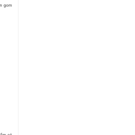
ần gom
hẩm có