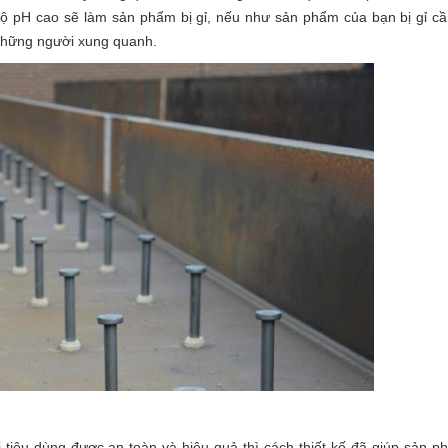
độ pH cao sẽ làm sản phẩm bị gỉ, nếu như sản phẩm của bạn bị gỉ c
 những người xung quanh.
 tiêu dùng được an toàn và hiệu quả thì cách thiết kế đã giúp sản p