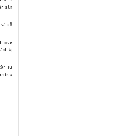
ên sản
 và dễ
nh mua
ánh bị
cần sử
i tiêu