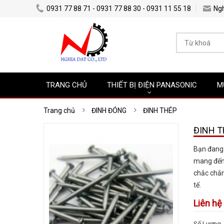
0931 77 88 71 - 0931 77 88 30 - 0931 11 55 18
Ng
TRANG CHỦ
THIẾT BỊ ĐIỆN PANASONIC
M
Trang chủ
ĐINH ĐÓNG
ĐINH THÉP
ĐINH T
Bạn đang 
mang đến 
chắc chắn
tế.
Liên hệ
Số Lượng