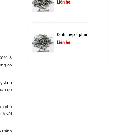
Liên hệ
Đinh thép 4 phân
Liên hệ
00% là
dùng có
ng
đinh
hơn để
ớc phù
uả với
n tránh