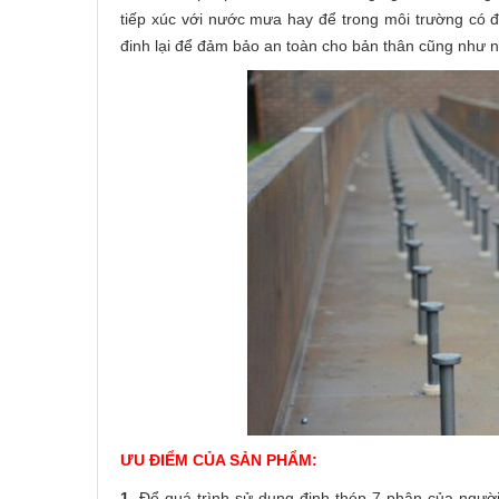
tiếp xúc với nước mưa hay để trong môi trường có 
đinh lại để đảm bảo an toàn cho bản thân cũng như
ƯU ĐIỂM CỦA SẢN PHẨM:
1.
Để quá trình sử dụng đ
inh thép 7 phân
của người