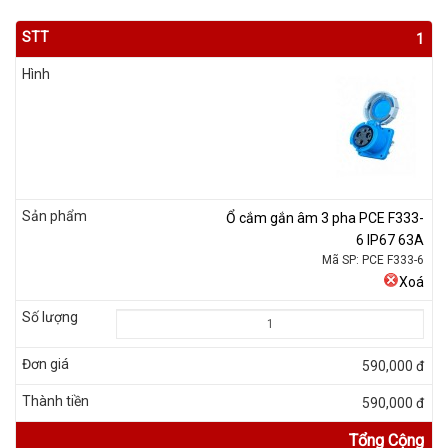
1
Ổ cắm gắn âm 3 pha PCE F333-
6 IP67 63A
Mã SP: PCE F333-6
Xoá
590,000 đ
590,000 đ
Tổng Cộng